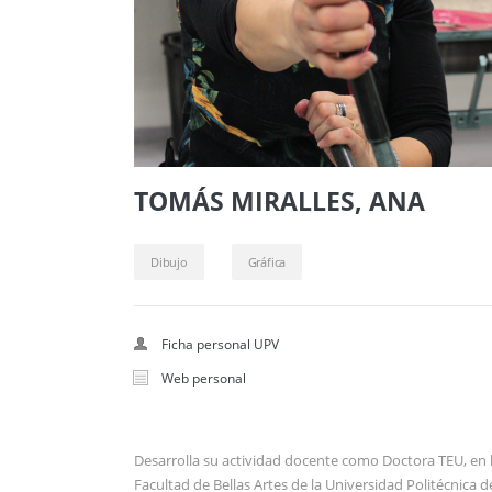
TOMÁS MIRALLES, ANA
Dibujo
Gráfica
Ficha personal UPV
Web personal
Desarrolla su actividad docente como Doctora TEU, en 
Facultad de Bellas Artes de la Universidad Politécnica d