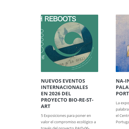
NUEVOS EVENTOS
NA‑I
INTERNACIONALES
PALA
EN 2026 DEL
POR
PROYECTO BIO-RE-ST-
La exp
ART
palabra
5 Exposiciones para poner en
el Cent
valor el compromiso ecológico a
Portugal
través del proyecto PAID-06-