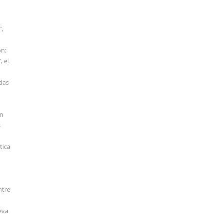
”,
ón:
, el
das
ón
s
tica
ntre
eva