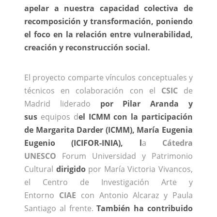
apelar a nuestra capacidad colectiva de
recomposición y transformación, poniendo
el foco en la relación entre vulnerabilidad,
creación y reconstrucción social.
El proyecto
comparte
vínculos conceptuales y
técnicos
en colabora
ción con el
CSIC
de
Madrid
liderado
por Pilar Aranda y
sus
equipos d
el
ICMM
con la participación
de Margarita
Darder (
ICMM
), María Eugenia
Eugenio (
ICIFOR-INIA
), l
a
Cátedra
UNESCO
Forum Universidad y Patrimonio
Cultural
dirigido
por María Victoria Vivancos,
el Centro de Investigación Arte y
Entorno
CIAE
con Antonio Alcaraz
y Paula
Santiago
al frente.
También ha contribuido