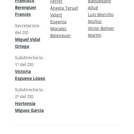
Francisco
Baquedano
Ferrer
Berenguer
Allué
Ángela Teruel
Francés
Luis Morcillo
Velert
Muñoz
Eugenia
Secretario/a
Víctor Bellver
Morales
del DD
Martín
Belenguer
Miguel Vidal
Ortega
Subdirector/a-
1º del DD
Victoria
Esgueva López
Subdirector/a-
2º del DD
Hortensia
Míguez García