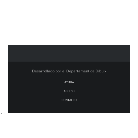
Desarrollado por el Departament de Dibuix
AYUDA
ACCESO
CONTACTO
``