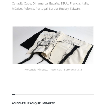
Canadá, Cuba, Dinamarca, España, EEUU, Francia, Italia,
México, Polonia, Portugal, Serbia, Rusia y Taiwán.
Hortensia Mínguez, ''Ausencias'', libro de artista
ASIGNATURAS QUE IMPARTE