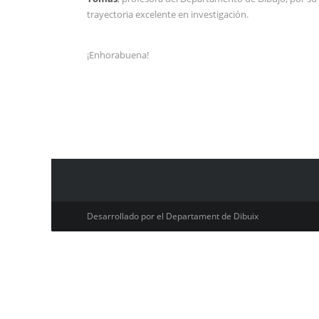
trayectoria excelente en investigación.
¡Enhorabuena!
Desarrollado por el Departament de Dibuix