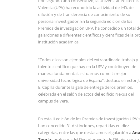
Por segundo año consecutivo, la Universitat Politècnic
València (UPV) ha reconocido la actividad de I+D, de
difusión y de transferencia de conocimiento de su
personal investigador. En la segunda edición de los
Premios de investigación UPV, ha concedido un total d
galardones a diferentes científicos y científicas de la pr
institución académica.
“Todos ellos son ejemplos del extraordinario trabajo y
talento científico que hay en la UPV y contribuyen de
manera fundamental a situarnos como la mejor
universidad tecnológica de España”, destacó el rector J
E. Capilla durante la gala de entrega de los premios,
celebrada en el salón de actos del edificio Nexus del
campus de Vera.
En esta II edición de los Premios de Investigación UPV 
han concedido 31 distinciones, repartidas en diez
categorías, entre las que destacamos el galardón a
An
Tomás
, profesora del Departamento de Dibujo, por su