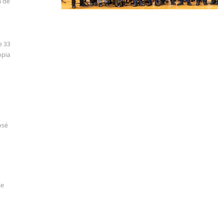
a de
e 33
opia
osé
se
a