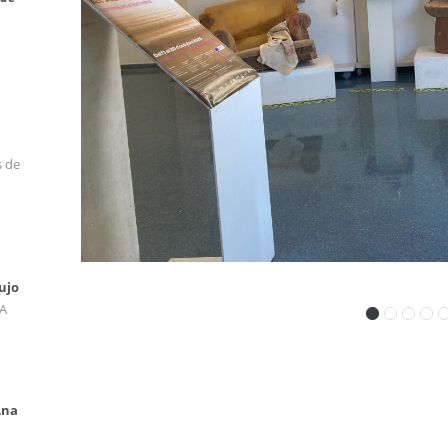
s de
ujo
NA
Ana