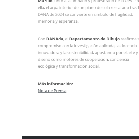
Murillo
junto al alumnado y profesorado de la UPV. En
ella, el arpa interior de un piano de cola rescatado tras 
DANA de 2024 se convierte en símbolo de fragilidad,
memoria y esperanza.
Con
DANAda
, el
Departamento de Dibujo
reafirma 
compromiso con la investigación aplicada, la docencia
innovadora y la sostenibilidad, apostando por el arte y 
diseño como motores de cooperación, conciencia
ecológica y transformación social.
Más información:
Nota de Prensa