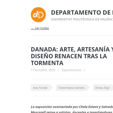
DEPARTAMENTO DE 
UNIVERSITAT POLITÉCNICA DE VALÉNC
← ver todas
DANADA: ARTE, ARTESANÍA 
DISEÑO RENACEN TRAS LA
TORMENTA
17 octubre, 2025
/
Exposiciones
/
Ana Tomás
Chele Esteve Sendra
Emilio Espí
La exposición comisariada por Chele Esteve y Salvad
Mascarell reúne a artistas, docentes e investigadores