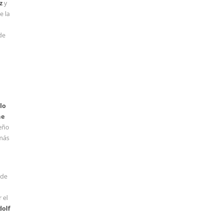
z
y
e la
de
lo
he
seño
 más
 de
 el
dolf