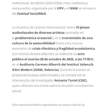
Audiovisual, 3a edición (2025-2026): crisis, resiliencia y
restauración, organizada por la
UPV
y el
IVAM
, en el marco
del
Festival SocialMed
.
La muestra, de carácter internacional, reúne
15 piezas
audiovisuales de diversos artistas
centradas en
la
problemática ecosocial
y en la
transmisión de una
cultura de la sostenibilidad
frente a los nuevos
escenarios de
crisis climática y fragilidad ecosistémica
.
Con motivo de esta selección, se celebrará un
acto
público el martes 28 de octubre de 2025, a las 17:00 h
,
en el
Auditorio Carmen Alborch del Institut Valencià
d’Art Modern (IVAM, Valencia)
. Durante el evento se
proyectará la pieza seleccionada y se contará con la
intervención del investigador
Antonio Turiel (CSIC)
,
quien ofrecerá una charla sobre la situación ecosistémica
actual.
Este reconocimiento representa un paso más en la