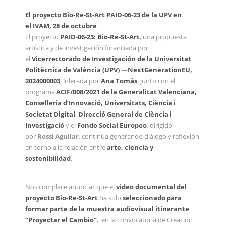
El p
royecto Bio-Re-St-Art PAID-06-23
de la UPV en
el
IVAM,
28 de octubre
El proyecto
PAID-06-23: Bio-Re-St-Art
, una propuesta
artística y de investigación financiada por
el
Vicerrectorado de Investigación de la Universitat
Politècnica de València (UPV)
—
NextGenerationEU,
2024000003
, liderada por
Ana Tomás
, junto con el
programa
ACIF/008/2021 de la Generalitat Valenciana,
Conselleria d’Innovació, Universitats, Ciència i
Societat Digital
,
Direcció General de Ciència i
Investigació
y el
Fondo Social Europeo
, dirigido
por
Rossi Aguilar
, continúa generando diálogo y reflexión
en torno a la relación entre
arte, ciencia y
sostenibilidad
.
Nos complace anunciar que el
video documental del
proyecto Bio-Re-St-Art
ha sido
seleccionado para
formar parte de la muestra audiovisual itinerante
“Proyectar el Cambio”
, en la convocatoria de Creación