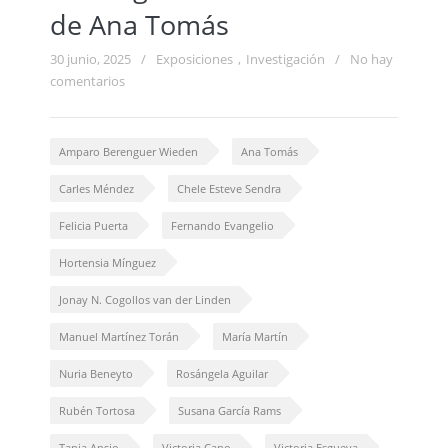
de Ana Tomás
30 junio, 2025
/
Exposiciones
,
Investigación
/
No hay
comentarios
Amparo Berenguer Wieden
Ana Tomás
Carles Méndez
Chele Esteve Sendra
Felicia Puerta
Fernando Evangelio
Hortensia Mínguez
Jonay N. Cogollos van der Linden
Manuel Martínez Torán
María Martín
Nuria Beneyto
Rosángela Aguilar
Rubén Tortosa
Susana García Rams
Tania Ansio
Victoria Cano
Victoria Esgueva