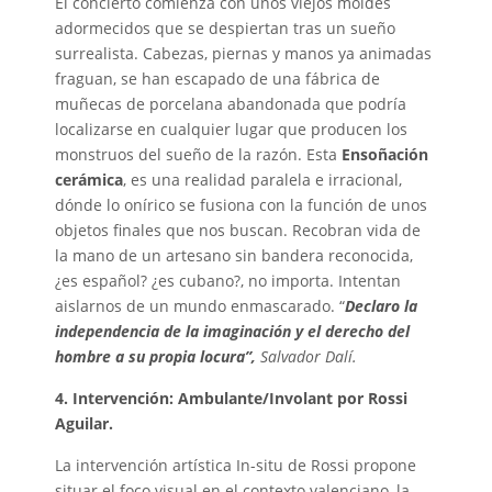
El concierto comienza con unos viejos moldes
adormecidos que se despiertan tras un sueño
surrealista. Cabezas, piernas y manos ya animadas
fraguan, se han escapado de una fábrica de
muñecas de porcelana abandonada que podría
localizarse en cualquier lugar que producen los
monstruos del sueño de la razón. Esta
Ensoñación
cerámica
, es una realidad paralela e irracional,
dónde lo onírico se fusiona con la función de unos
objetos finales que nos buscan. Recobran vida de
la mano de un artesano sin bandera reconocida,
¿es español? ¿es cubano?, no importa. Intentan
aislarnos de un mundo enmascarado. “
Declaro la
independencia de la imaginación y el derecho del
hombre a su propia locura”,
Salvador Dalí.
4. Intervención: Ambulante/Involant por Rossi
Aguilar.
La intervención artística In-situ de Rossi propone
situar el foco visual en el contexto valenciano, la