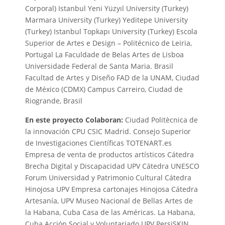
Corporal) Istanbul Yeni Yüzyıl University (Turkey)
Marmara University (Turkey) Yeditepe University
(Turkey) Istanbul Topkapı University (Turkey) Escola
Superior de Artes e Design – Politécnico de Leiria,
Portugal La Faculdade de Belas Artes de Lisboa
Universidade Federal de Santa Maria. Brasil
Facultad de Artes y Diseño FAD de la UNAM, Ciudad
de México (CDMX) Campus Carreiro, Ciudad de
Riogrande, Brasil
En este proyecto Colaboran:
Ciudad Politècnica de
la innovación CPU CSIC Madrid. Consejo Superior
de Investigaciones Científicas TOTENART.es
Empresa de venta de productos artísticos Cátedra
Brecha Digital y Discapacidad UPV Cátedra UNESCO
Forum Universidad y Patrimonio Cultural Cátedra
Hinojosa UPV Empresa cartonajes Hinojosa Cátedra
Artesanía, UPV Museo Nacional de Bellas Artes de
la Habana, Cuba Casa de las Américas. La Habana,
Cuba Acción Social y Voluntariado UPV PersiSKIN