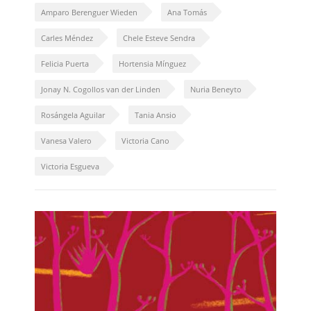
Amparo Berenguer Wieden
Ana Tomás
Carles Méndez
Chele Esteve Sendra
Felicia Puerta
Hortensia Mínguez
Jonay N. Cogollos van der Linden
Nuria Beneyto
Rosángela Aguilar
Tania Ansio
Vanesa Valero
Victoria Cano
Victoria Esgueva