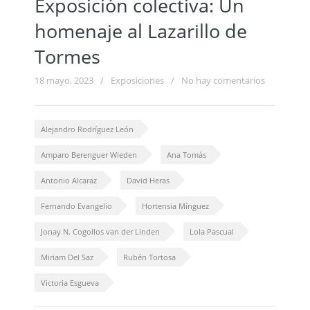
Exposición colectiva: Un
homenaje al Lazarillo de
Tormes
18 mayo, 2023
/
Exposiciones
/
No hay comentarios
Alejandro Rodríguez León
Amparo Berenguer Wieden
Ana Tomás
Antonio Alcaraz
David Heras
Fernando Evangelio
Hortensia Mínguez
Jonay N. Cogollos van der Linden
Lola Pascual
Miriam Del Saz
Rubén Tortosa
Victoria Esgueva