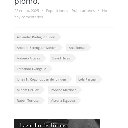
plomo.
23 enero, 2025
/
Exposiciones
,
Publicaciones
/
No
hay comentarios
Alejandro Rodríguez León
Amparo Berenguer Wieden
Ana Tomás
Antonio Alcaraz
David Heras
Fernando Evangelio
Jonay N. Cogollos van der Linden
Lola Pascual
Miriam Del Saz
Poncho Martínez
Rubén Tortosa
Victoria Esgueva