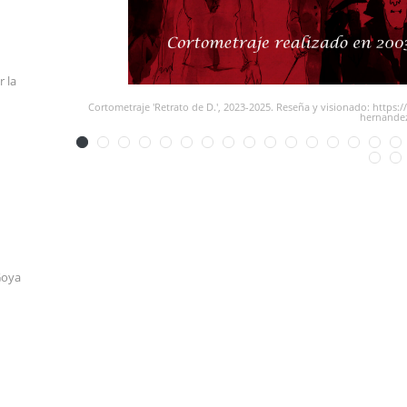
r la
Cortometraje 'Retrato de D.', 2023-2025. Reseña y visionado: https
hernande
Goya