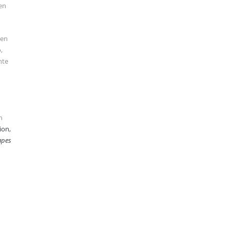
en
men
,
nte
n
ion,
apes