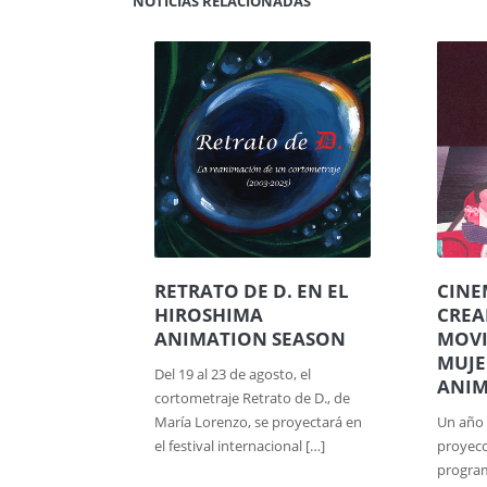
NOTICIAS RELACIONADAS
RETRATO DE D. EN EL
CINE
HIROSHIMA
CREA
ANIMATION SEASON
MOVI
MUJE
Del 19 al 23 de agosto, el
ANI
cortometraje Retrato de D., de
María Lorenzo, se proyectará en
Un año 
el festival internacional […]
proyecc
program