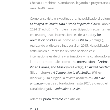
Checa), Hiroshima, Slamdance, llegando a proyectarse 
más de 40 países.
Como ensayista e investigadora, ha publicado el volu
La imagen animada. Una historia imprescindible
(Diábolo
2024, 2ª edición). También ha participado frecuenteme
en los congresos internacionales de la
Society for
Animation Studies
, así como en
CONFIA
(Portugal),
realizando el discurso inaugural en 2015. Ha publicado
artículos en numerosas revistas nacionales e
internacionales de cine y animación, y ha colaborado e
libros internacionales como
The Intersection of Animat
Video Games, and Music
(Routledge),
Animated Landsc
(Bloomsbury) y
A Companion to Illustration
(Willey
Blackwell). Ha dirigido la revista académica
Con A de
animación
desde su fundación hasta 2024, y creado el
canal divulgativo
Animation Gossip
.
Además,
pinta retratos
con afición.
Orcid