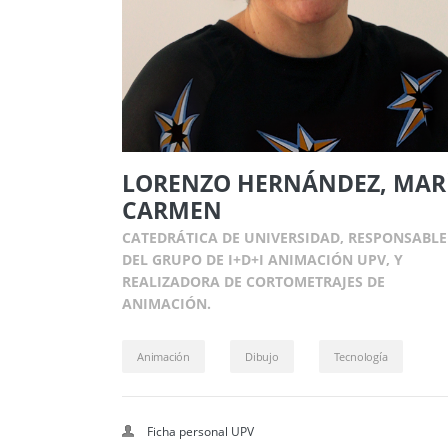
LORENZO HERNÁNDEZ, MAR
CARMEN
CATEDRÁTICA DE UNIVERSIDAD, RESPONSABLE
DEL GRUPO DE I+D+I ANIMACIÓN UPV, Y
REALIZADORA DE CORTOMETRAJES DE
ANIMACIÓN.
Animación
Dibujo
Tecnología
Ficha personal UPV