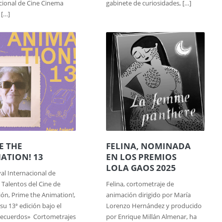
cional de Cine Cinema
gabinete de curiosidades, […]
 […]
E THE
FELINA, NOMINADA
ATION! 13
EN LOS PREMIOS
LOLA GAOS 2025
val Internacional de
Talentos del Cine de
Felina, cortometraje de
ón, Prime the Animation!,
animación dirigido por María
su 13ª edición bajo el
Lorenzo Hernández y producido
Recuerdos» Cortometrajes
por Enrique Millán Almenar, ha