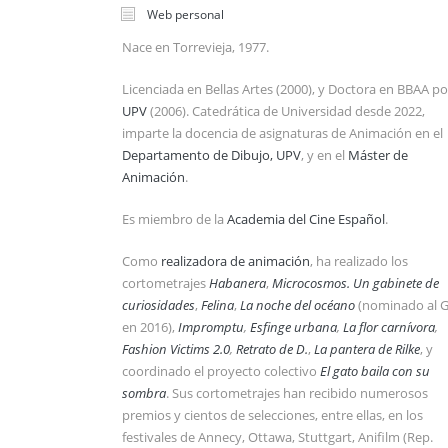
Web personal
Nace en Torrevieja, 1977.
Licenciada en Bellas Artes (2000), y Doctora en BBAA po
UPV
(2006). Catedrática de Universidad desde 2022,
ítulo 'Tatiana'. Descripción rotuladores sobre papel, 24x16cm, 2012.'
imparte la docencia de asignaturas de Animación en el
Departamento de Dibujo, UPV
, y en el
Máster de
Animación
.
Es miembro de la
Academia del Cine Español
.
Como
realizadora de animación
, ha realizado los
cortometrajes
Habanera
,
Microcosmos. Un gabinete de
curiosidades
,
Felina
,
La noche del océano
(nominado al 
en 2016),
Impromptu
,
Esfinge urbana
,
La flor carnívora
,
Fashion Victims 2.0
,
Retrato de D.
,
La pantera de Rilke
, y
coordinado el proyecto colectivo
El gato baila con su
sombra
. Sus cortometrajes han recibido numerosos
premios y cientos de selecciones, entre ellas, en los
festivales de Annecy, Ottawa, Stuttgart, Anifilm (Rep.