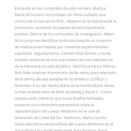
Entrando en los contenidos de este número, Marta y
María Gil Soriano nos brindan, en
Firma Invitada
, una
crónica de la Asociación MIA – Mujeres en la Industria de la
Animación, revelando los planes de esta importante
entidad. Dentro de los contenidos de
Investigación
, Albert
Alcoz propone identificar la idiosincrasia de un conjunto
de realizaciones creadas por cineastas experimentales
españolas. Seguidamente, Carmen Elisa Gómez y Cecilia
Andalón exploran el cine
stop motion
de tres realizadoras
de la mexicana escuela de Jalisco. Dácil Roca Vera y Alfonso
Ruiz Rallo analizan el escenario de las series para televisión
de la última década basadas en la temática LGTBIQ+ y
feminista. A su vez, Marta María de la Fuente Marín revisa
la más reciente serie de Matt Groening y David X. Cohen:
(Des)encanto
, mientras que Sonia Dueñas Mohedas
propone una interesante perspectiva sobre la
representación del cuerpo femenino en el cine de
animación de Corea del Sur. Asimismo, Marta Carrión
Otero aborda la metamorfosis del cuerpo femenino en la
miyazakiana
El Castillo Ambulante
. Para finalizar, Rocío