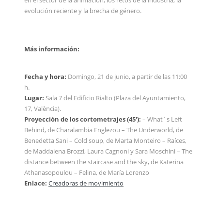
en el sector de la animación, los retos de la industria, la
evolución reciente y la brecha de género.
Más información:
Fecha y hora:
Domingo, 21 de junio, a partir de las 11:00
h.
Lugar:
Sala 7 del Edificio Rialto (Plaza del Ayuntamiento,
17, València).
Proyección de los cortometrajes (45′):
– What´s Left
Behind, de Charalambia Englezou – The Underworld, de
Benedetta Sani – Cold soup, de Marta Monteiro – Raíces,
de Maddalena Brozzi, Laura Cagnoni y Sara Moschini – The
distance between the staircase and the sky, de Katerina
Athanasopoulou – Felina, de María Lorenzo
Enlace:
Creadoras de movimiento