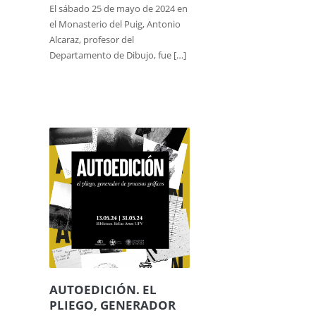
El sábado 25 de mayo de 2024 en
el Monasterio del Puig, Antonio
Alcaraz, profesor del
Departamento de Dibujo, fue […]
AUTOEDICIÓN. EL
PLIEGO, GENERADOR