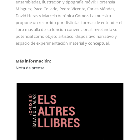
ensambladas, ilustración y tipografía móvil: Hortensia
Mínguez, Paco Collado, Pedro Vicente, Carles Méndez,
David Heras y Marcela Verónica Gómez. La muestra
propone un recorrido por distintas formas de entender el
libro más allá de su función convencional, revelando su
potencial como objeto artístico, dispositivo narrativo y
espacio de experimentación material y conceptual.
Más información:
Nota de prensa