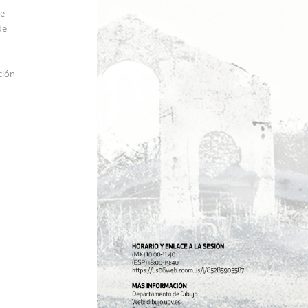
de
de
ción