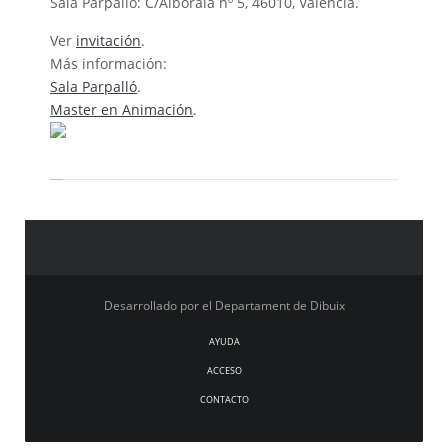
Sala Parpalló: C/Alboraia nº 5, 46010, Valencia.
Ver
invitación
.
Más información:
Sala Parpalló
.
Master en Animación
.
Desarrollado por el Departament de Dibuix
AYUDA
ACCESO
CONTACTO