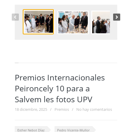
Premios Internacionales
Peironcely 10 para a
Salvem les fotos UPV
18 diciembre, 2025
/
Premios
/
No hay comentarios
Esther Nebot Díaz
Pedro Vicente-Mullor