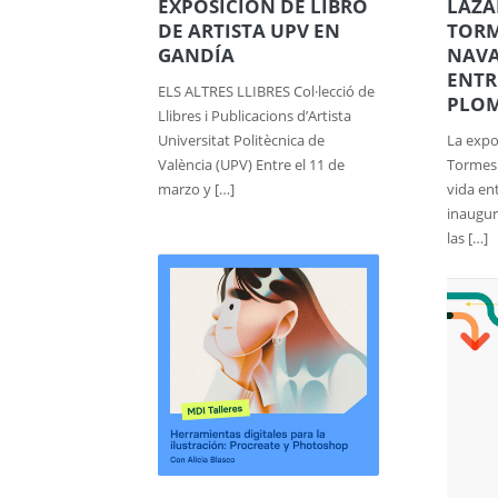
EXPOSICIÓN DE LIBRO
LAZA
DE ARTISTA UPV EN
TORM
GANDÍA
NAVA
ENTR
ELS ALTRES LLIBRES Col·lecció de
PLO
Llibres i Publicacions d’Artista
Universitat Politècnica de
La expo
València (UPV) Entre el 11 de
Tormes.
marzo y […]
vida en
inaugur
las […]