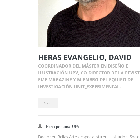
HERAS EVANGELIO, DAVID
COORDINADOR DEL MÁSTER EN DISEÑO E
ILUSTRACIÓN UPV, CO-DIRECTOR DE LA REVIS
EME MAGAZINE Y MIEMBRO DEL EQUIPO DE
INVESTIGACIÓN UNIT_EXPERIMENTAL.
Diseño
Ficha personal UPV
Doctor en Bellas Artes, especialista en ilustración. Socio