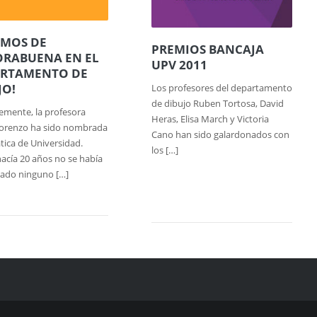
AMOS DE
PREMIOS BANCAJA
RABUENA EN EL
UPV 2011
RTAMENTO DE
JO!
Los profesores del departamento
de dibujo Ruben Tortosa, David
emente, la profesora
Heras, Elisa March y Victoria
Lorenzo ha sido nombrada
Cano han sido galardonados con
tica de Universidad.
los […]
acía 20 años no se había
ado ninguno […]