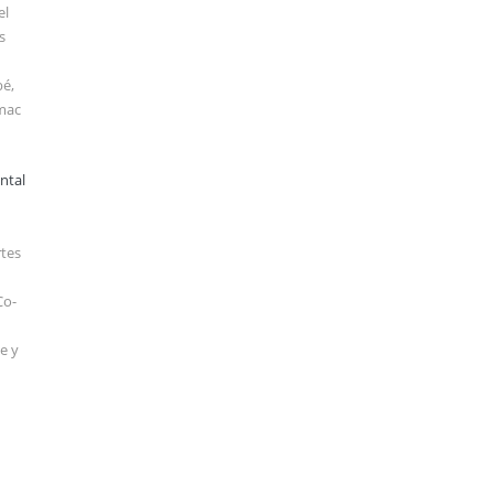
el
s
bé,
lmac
ntal
rtes
Co-
te y