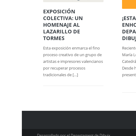
EXPOSICIÓN
COLECTIVA: UN
¡EST
HOMENAJE AL
ENHO
LAZARILLO DE
DEPA
TORMES
DIBU
Esta exposición enmarca el fino
Recient
proceso creativo de un grupo de
María 
artistas e impresores valencianos
Catedrá
por recuperar procesos
Desde h
tradicionales de […]
present
Desarrollado por el Departament de Dibuix