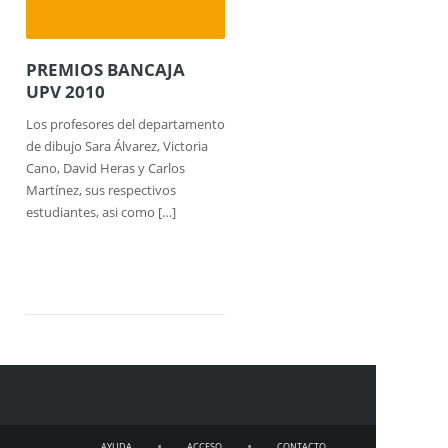
PREMIOS BANCAJA
UPV 2010
Los profesores del departamento
de dibujo Sara Álvarez, Victoria
Cano, David Heras y Carlos
Martínez, sus respectivos
estudiantes, asi como […]
•
•
AYUDA
ACCESO
CONTACTO