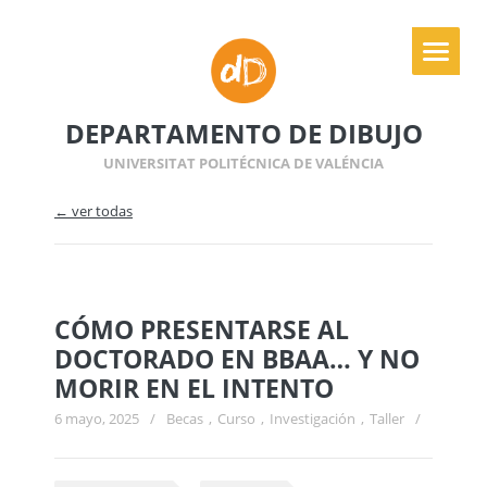
DEPARTAMENTO DE DIBUJO
UNIVERSITAT POLITÉCNICA DE VALÉNCIA
← ver todas
CÓMO PRESENTARSE AL
DOCTORADO EN BBAA… Y NO
MORIR EN EL INTENTO
6 mayo, 2025
/
Becas
,
Curso
,
Investigación
,
Taller
/