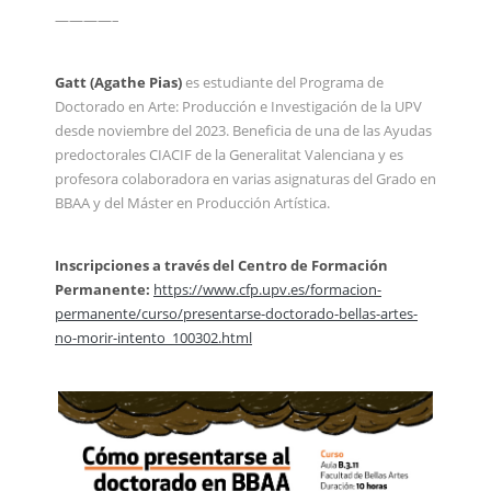
————–
Gatt (Agathe Pias)
es estudiante del Programa de
Doctorado en Arte: Producción e Investigación de la UPV
desde noviembre del 2023. Beneficia de una de las Ayudas
predoctorales CIACIF de la Generalitat Valenciana y es
profesora colaboradora en varias asignaturas del Grado en
BBAA y del Máster en Producción Artística.
Inscripciones a través del Centro de Formación
Permanente:
https://www.cfp.upv.es/formacion-
permanente/curso/presentarse-doctorado-bellas-artes-
no-morir-intento_100302.html