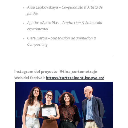
Alisa Lapkovskaya –
Co
–
guionista & Artista de
fondos
Agathe «Gatt» Pias –
Producción
& Animación
experimental
Clara García –
Supervisión de animación &
Compositing
Instagram del proyecto: @tina_cortometraje
Web del festival:
https://curtcreixent.ivc.gva.es/