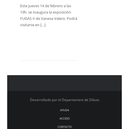
Este jueves 14 de febrero a las
19h. se inaugura la exposición
FUGAS II de Vanesa Valero. Podrá
visitarse en […]
Desarrollado por el Departament de Dibuix
AYUDA
ACCESO
CONTACTO