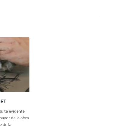
SET
esulta evidente
mayor de la obra
e de la