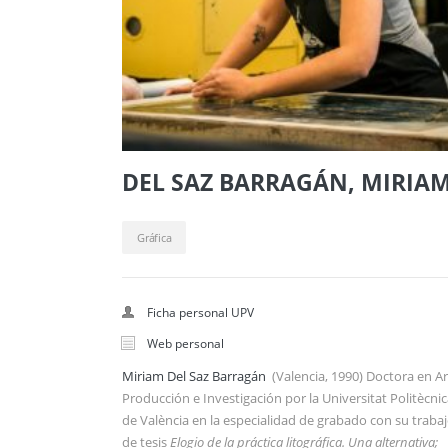
DEL SAZ BARRAGÁN, MIRIA
n (litografía spbre papel BFK Rives Arches y papel Japón) Variaciones del CMYK
Gráfica
Ficha personal UPV
Web personal
Miriam Del Saz Barragán
(Valencia, 1990) Doctora en Ar
Producción e Investigación por la Universitat Politècni
de València en la especialidad de grabado con su traba
de tesis
Elogio de la práctica litográfica. Una alternativa;