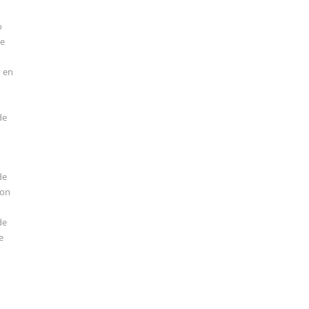
o
de
o en
de
de
con
de
e