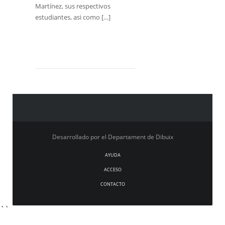
estudiantes, asi como […]
Desarrollado por el Departament de Dibuix
AYUDA
ACCESO
CONTACTO
``