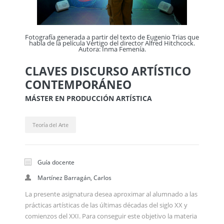
Fotografía generada a partir del texto de Eugenio Trias que
Fotograf
habla de la película Vértigo del director Alfred Hitchcock.
habla d
Autora: Inma Femenía.
CLAVES DISCURSO ARTÍSTICO
CONTEMPORÁNEO
Trias que
tchcock.
MÁSTER EN PRODUCCIÓN ARTÍSTICA
Teoría del Arte
Guía docente
Martínez Barragán, Carlos
La presente asignatura desea aproximar al alumnado a las
prácticas artísticas de las últimas décadas del siglo XX y
comienzos del XXI. Para conseguir este objetivo la materia