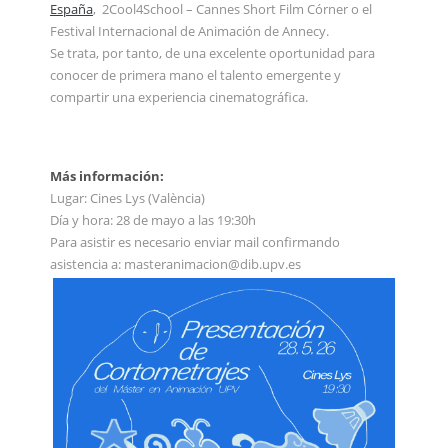
España
, 2Cool4School – Cannes Short Film Córner o el
Festival Internacional de Animación de Annecy.
Se trata, por tanto, de una excelente oportunidad para
conocer de primera mano el talento emergente y
compartir una experiencia cinematográfica.
Más información:
Lugar: Cines Lys (València)
Día y hora: 28 de mayo a las 19:30h
Para asistir es necesario enviar mail confirmando
asistencia a:
masteranimacion@dib.upv.es