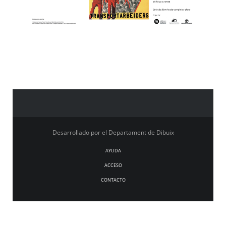
Desarrollado por el Departament de Dibuix
AYUDA
ACCESO
CONTACTO
beiders,