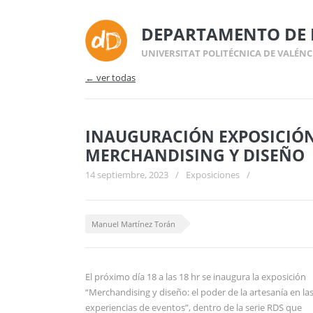
DEPARTAMENTO DE 
UNIVERSITAT POLITÉCNICA DE VALÉNC
← ver todas
INAUGURACIÓN EXPOSICIÓ
MERCHANDISING Y DISEÑO
14 septiembre, 2023
/
Exposiciones
/
Manuel Martínez Torán
El próximo día 18 a las 18 hr se inaugura la exposición
“Merchandising y diseño: el poder de la artesanía en la
experiencias de eventos”, dentro de la serie RDS que