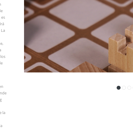
n
de
 es
drá
 La
e,
a
 los
de
en
onde
g
e la
ra