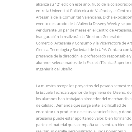
alcanza su 12ª edición este año, fruto de la colaboració
entre la Universitat Politècnica de València y el Centro 
Artesanía de la Comunitat Valenciana. Dicha exposición
evento destacado de la València Disseny Week y se po
ver durante un par de meses en el Centro de Artesanía.
inauguración la realizarán la Directora General de
Comercio, Artesanía y Consumo y la Vicerrectora de Art
Ciencia, Tecnología y Sociedad de la UPV. Contará con l
presencia de la dirección, el profesorado responsable y
alumnos seleccionados de la Escuela Técnica Superior 
Ingeniería del Diseño.
La muestra recoge los proyectos del pasado semestre 
la Escuela Técnica Superior de Ingeniería del Diseño, d
los alumnos han trabajado alrededor del merchandisin
de calidad. Demanda que surge ante la dificultad de
encontrar un producto de estas características, y dond
artesanía puede estar aportando valor, bien formando
parte del material que acompaña un evento, o bien pa
realizar un detalle personalizado a unos ponentes o