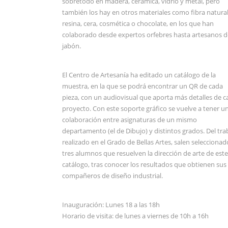
sobretodo en madera, cerámica, vidrio y metal, pero
también los hay en otros materiales como fibra natural
resina, cera, cosmética o chocolate, en los que han
colaborado desde expertos orfebres hasta artesanos d
jabón.
El Centro de Artesanía ha editado un catálogo de la
muestra, en la que se podrá encontrar un QR de cada
pieza, con un audiovisual que aporta más detalles de c
proyecto. Con este soporte gráfico se vuelve a tener u
colaboración entre asignaturas de un mismo
departamento (el de Dibujo) y distintos grados. Del tra
realizado en el Grado de Bellas Artes, salen seleccionad
tres alumnos que resuelven la dirección de arte de este
catálogo, tras conocer los resultados que obtienen sus
compañeros de diseño industrial.
Inauguración: Lunes 18 a las 18h
Horario de visita: de lunes a viernes de 10h a 16h