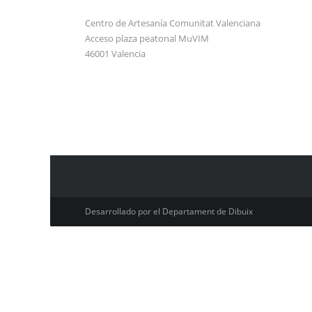
Centro de Artesanía Comunitat Valenciana
Acceso plaza peatonal MuVIM
46001 Valencia
Desarrollado por el Departament de Dibuix