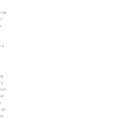
o de
o
s:
o a
ng
 y
 con
ver
e
, en
os