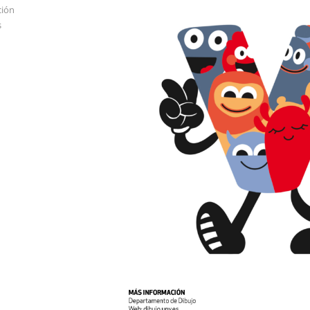
ción
s