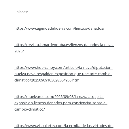
Enlaces:
https://www.agendadehuelva.com/lienzos-danados/
https://revista.lamardeonuba.es/lienzos-danados-la-nava-
2025/
https://www.huelvahoy.com/articulo/la-nava/diputacion-
huelva-nava-respaldan-exposicion-que-une-arte-cambio-
climatico/20250909103628364936.html
https://huelvared.com/2025/09/08/la-nava-acoge-la-
exposicion-lienzos-danados-para-concienciar-sobre-el-
cambio-climatico/
https://www.visualartcv.com/la-ermita-de-las-virtudes-de-