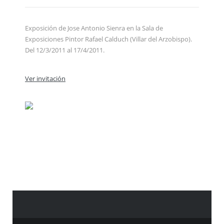
Exposición de Jose Antonio Sienra en la Sala de
Exposiciones Pintor Rafael Calduch (Villar del Arzobispo).
Del 12/3/2011 al 17/4/2011.
Ver invitación