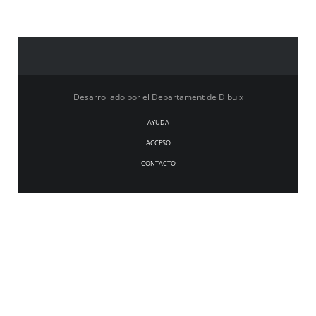
Desarrollado por el Departament de Dibuix
AYUDA
ACCESO
CONTACTO