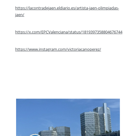
https://lacontradejaen.eldiario.es/artista-jaen-olimpiadas-
jaen/
https://x.com/EPCValenciana/status/1819397358804676744
https://www.instagram.com/victoriacanoperez/