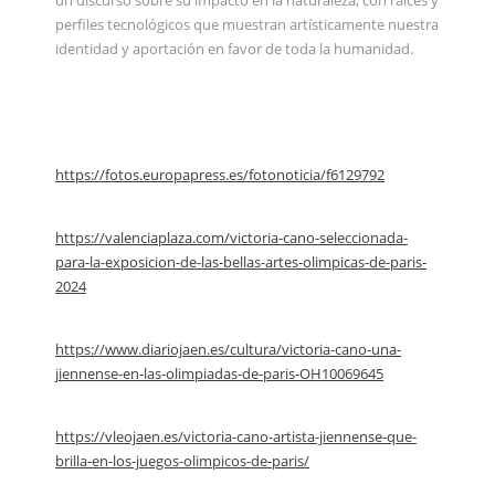
un discurso sobre su impacto en la naturaleza, con raíces y
perfiles tecnológicos que muestran artísticamente nuestra
identidad y aportación en favor de toda la humanidad.
https://fotos.europapress.es/fotonoticia/f6129792
https://valenciaplaza.com/victoria-cano-seleccionada-
para-la-exposicion-de-las-bellas-artes-olimpicas-de-paris-
2024
https://www.diariojaen.es/cultura/victoria-cano-una-
jiennense-en-las-olimpiadas-de-paris-OH10069645
https://vleojaen.es/victoria-cano-artista-jiennense-que-
brilla-en-los-juegos-olimpicos-de-paris/