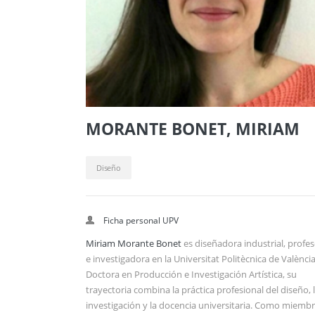
MORANTE BONET, MIRIAM
Diseño
Ficha personal UPV
Miriam Morante Bonet
es diseñadora industrial, profe
e investigadora en la Universitat Politècnica de València
Doctora en Producción e Investigación Artística, su
trayectoria combina la práctica profesional del diseño, 
investigación y la docencia universitaria. Como miemb