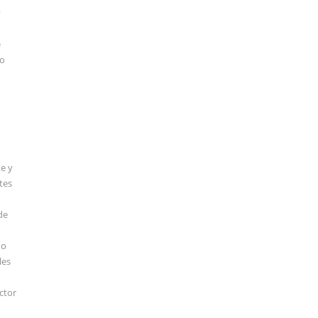
y
e
ño
e y
tes
de
do
les
ctor