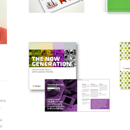
sora
.
la
ro