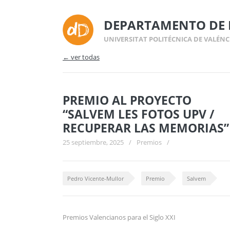
DEPARTAMENTO DE 
UNIVERSITAT POLITÉCNICA DE VALÉNC
← ver todas
PREMIO AL PROYECTO
“SALVEM LES FOTOS UPV /
RECUPERAR LAS MEMORIAS”
25 septiembre, 2025
/
Premios
/
Pedro Vicente-Mullor
Premio
Salvem
Premios Valencianos para el Siglo XXI