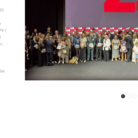
 25
ó
PV /
l
as
das