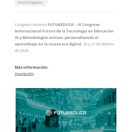
Victoria Esgueva
Congreso docente
FUTUREDUCA –
III Congreso
Internacional Futuro de la Tecnología en Educación
IA y Metodologías activas: personalizando el
aprendizaje en la nueva era digital,
26 y 27 de febrero
de 2026.
Más información:
Inscripción