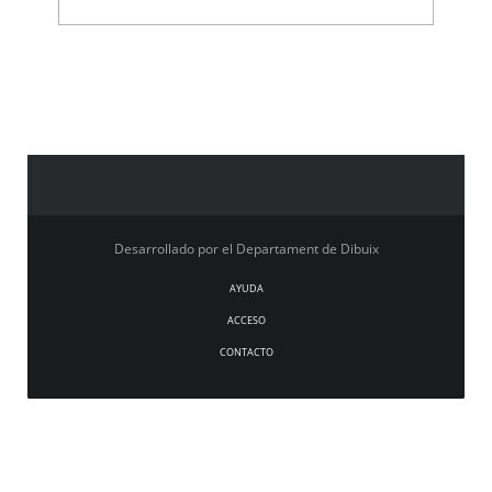
Desarrollado por el Departament de Dibuix
AYUDA
ACCESO
CONTACTO