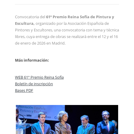
Convocatoria del
61º Premio Reina Sofía de Pintura y
Escultura,
organizado por la Asociación Española de
Pintores y Escultores, una convocatoria con tema y técnica
libres, cuya entrega de obras se realizará entre el 12 y el 16
de enero de 2026 en Madrid.
Más información:
WEB 61º Premio Reina Sofía
Boletín de inscripción
Bases PDF