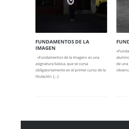
FUNDAMENTOS DE LA
FUND
IMAGEN
«Funda
«Fundamentos de la imagen» es una
alumno 
asignatura básica, que se cursa
de una 
obligatoriamente en el primer curso de la
observa
titulación. […]