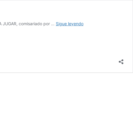
Exposición:
ARA JUGAR, comisariado por …
Sigue leyendo
Casas
para
jugar