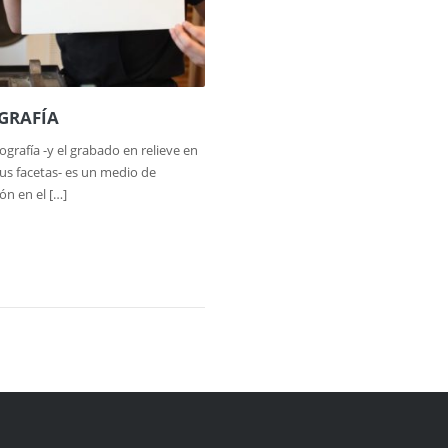
GRAFÍA
grafía -y el grabado en relieve en
us facetas- es un medio de
ón en el […]